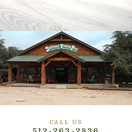
CALL US
512-263-2836