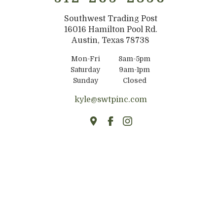
Southwest Trading Post
16016 Hamilton Pool Rd.
Austin, Texas 78738
Mon-Fri
8am-5pm
Saturday
9am-1pm
Sunday
Closed
kyle@swtpinc.com
HOME
ABOUT
FIREPLACE MANTELS